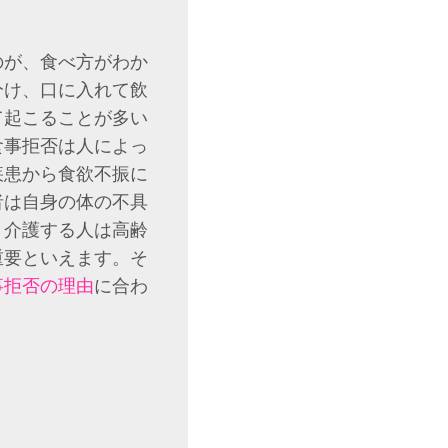
。
のが、食べ方がわか
分け、口に入れて飲
て起こることが多い
食事拒否は人によっ
疾患から食欲不振に
者は自身の体の不具
、介護する人は高齢
重要といえます。そ
事拒否の理由
に合わ