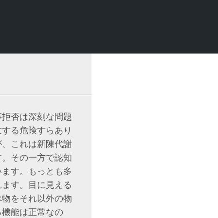
事拒否は深刻な問題
亡する危険すらあり
が、これは新陳代謝
す。その一方で認知
います。もっとも多
れます。目に見える
べ物をそれ以外の物
る機能は正常なの