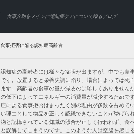
ア
食事介助をメインに認知症ケアについて綴るブログ
食事拒否に陥る認知症高齢者
認知症の高齢者には様々な症状が出ますが、中でも食
です。放置すると栄養失調に陥り、場合によっては死
ます。高齢者の食事の量が減るのは珍しくありません
の低下によってエネルギーの消費量が減少するためで
症による食事拒否はまったく別の理由が多数を占めて
い理由として物品を正しく認識できないことが挙げら
物と記憶されている知識の照合が正しく行われず、食
と誤解してしまうのです。このような人は空腹を感じ