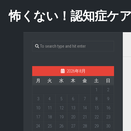
Skip
to
怖くない！認知症ケ
content
2026年8月
月
火
水
木
金
土
日
1
2
3
4
5
6
7
8
9
10
11
12
13
14
15
16
17
18
19
20
21
22
23
24
25
26
27
28
29
30